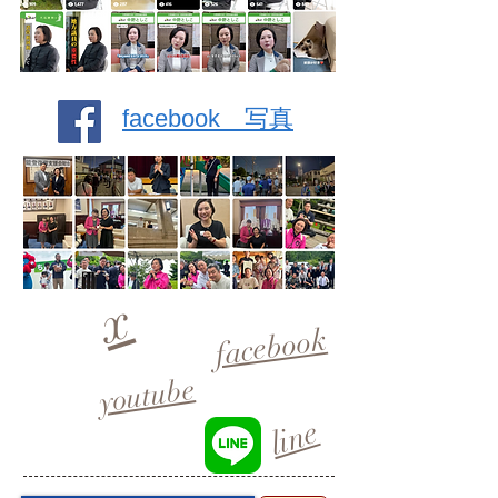
facebook 写真
x
facebook
youtube
line