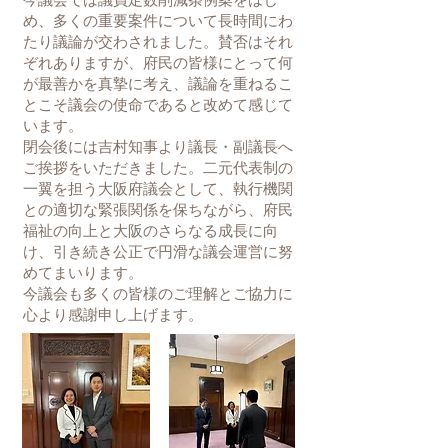
め、多くの重要案件について長時間にわ
たり議論が交わされました。賛否はそれ
ぞれありますが、府民の皆様にとって何
が最善かを真摯に考え、議論を重ねるこ
とこそ議会の使命であると改めて感じて
います。
閉会後には吉村知事より議長・副議長へ
ご挨拶をいただきました。
二元代表制の
一翼を担う大阪府議会として、執行機関
との適切な緊張関係を保ちながら、府民
福祉の向上と大阪のさらなる成長に向
け、引き続き公正で円滑な議会運営に努
めてまいります。
今議会も多くの皆様のご理解とご協力に
心より感謝申し上げます。