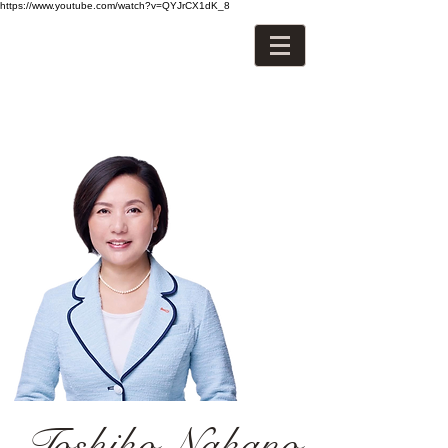
https://www.youtube.com/watch?v=QYJrCX1dK_8
Toshiko Nakano