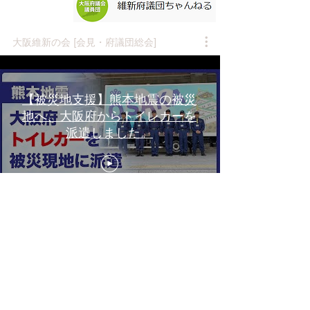
大阪維新の会 [会見・府議団総会]
【被災地支援】熊本地震の被災
地へ、大阪府からトイレカーを
派遣しました。
【大阪都構想チャンネル(仮)始
動！】議論の現状と共にお知ら
せします