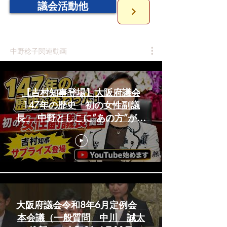
議会活動他
中野稔子関連動画
【吉村知事登場】大阪府議会
147年の歴史「初の女性副議
長」 中野としこに”あの方”がご
挨拶！？
大阪府議会令和8年6月定例会
本会議（一般質問 中川 誠太