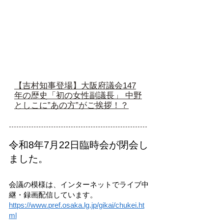
【吉村知事登場】大阪府議会147
年の歴史「初の女性副議長」 中野
としこに”あの方”がご挨拶！？
令和8年7月22日臨時会が閉会し
ました。
会議の模様は、インターネットでライブ中
継・録画配信しています。
https://www.pref.osaka.lg.jp/gikai/chukei.ht
ml